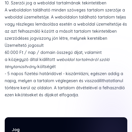
10. Szerzői jog a weboldal tartalmának tekintetében
A weboldalon található minden szöveges tartalom szerzője a
weboldal üzemeltetője. A weboldalon található tartalom teljes
vagy részleges lemásolása esetén a weboldal üzemeltetője és
az azt felhasználó között a másolt tartalom tekintetében
szerződéses jogviszony jön létre, melynek keretében
Üzemeltető jogosult
60.000 Ft / nap / domain összegű díjat, valamint
a közjegyző által kiállított
weboldal tartalmáról szóló
ténytanúsítvány
költségét
- 5 napos fizetési határidővel - kiszámlázni, egészen addig a
napig, melyen a tartalom véglegesen és visszaállíthatatlanul
törlésre kerül az oldalon. A tartalom átvételével a felhasználó
ezen kikötéseket és díjakat elfogadja.
Jog