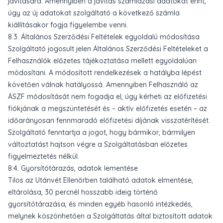
javítására. Amennyiben a javítás számlázási adatokat érint,
úgy az új adatokat szolgáltató a következő számla
kiállításakor fogja figyelembe venni.
8.3. Általános Szerződési Feltételek egyoldalú módosítása
Szolgáltató jogosult jelen Általános Szerződési Feltételeket a
Felhasználók előzetes tájékoztatása mellett egyoldalúan
módosítani. A módosított rendelkezések a hatályba lépést
követően válnak hatályossá. Amennyiben Felhasználó az
ÁSZF módosítását nem fogadja el, úgy kérheti az előfizetési
fiókjának a megszüntetését és – aktív előfizetés esetén – az
időarányosan fennmaradó előfizetési díjának visszatérítését.
Szolgáltató fenntartja a jogot, hogy bármikor, bármilyen
változtatást hajtson végre a Szolgáltatásban előzetes
figyelmeztetés nélkül.
8.4. Gyorsítótárazás, adatok lementése
Tilos az Utánvét Ellenőrben található adatok elmentése,
eltárolása, 30 percnél hosszabb ideig történő
gyorsítótárazása, és minden egyéb hasonló intézkedés,
melynek köszönhetően a Szolgáltatás által biztosított adatok