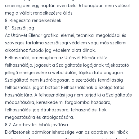
amennyiben egy naptári éven belül 6 hónapban nem valósul
meg a vállalt rendelkezésre állás.
8. Kiegészítő rendelkezések
8.1. Szerzői jog
Az Utánvét Ellenőr grafikai elemei, technikai megoldásai és
szöveges tartalma szerzői jogi védelem vagy más szellemi
alkotáshoz fűződő jog védelem alatt állnak.
Felhasználó, amennyiben az Utánvét Ellenőr aktív
felhasználója, jogosult a Szolgáltatás logójának tájékoztató
jellegű elhelyezésére a weboldalán, tájékoztató anyagain.
Szolgáltató nem kizárólagosan, a szerződés fennállásáig
felhasználási jogot biztosít Felhasználónak a Szolgáltatás
használatára. A felhasználási jog nem terjed ki a Szolgáltatás
módosítására, kereskedelmi forgalomba hozására,
felhasználási jog átruházására, felhasználási fiók
megosztására és átdolgozására.
8.2. Adatbeviteli hibák javítása
Előfizetőnek bármikor lehetősége van az adatbeviteli hibák