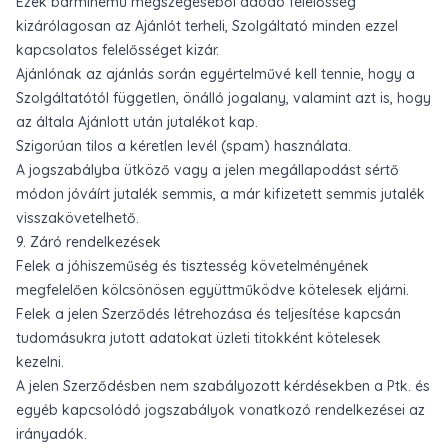
Ezek bárminemű megszegéséből adódó felelősség
kizárólagosan az Ajánlót terheli, Szolgáltató minden ezzel
kapcsolatos felelősséget kizár.
Ajánlónak az ajánlás során egyértelművé kell tennie, hogy a
Szolgáltatótól független, önálló jogalany, valamint azt is, hogy
az általa Ajánlott után jutalékot kap.
Szigorúan tilos a kéretlen levél (spam) használata.
A jogszabályba ütköző vagy a jelen megállapodást sértő
módon jóváírt jutalék semmis, a már kifizetett semmis jutalék
visszakövetelhető.
9. Záró rendelkezések
Felek a jóhiszeműség és tisztesség követelményének
megfelelően kölcsönösen együttműködve kötelesek eljárni.
Felek a jelen Szerződés létrehozása és teljesítése kapcsán
tudomásukra jutott adatokat üzleti titokként kötelesek
kezelni.
A jelen Szerződésben nem szabályozott kérdésekben a Ptk. és
egyéb kapcsolódó jogszabályok vonatkozó rendelkezései az
irányadók.