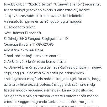
továbbiakban "
Szolgáltatás
", "
Utánvét Ellenőr
") regisztrált
felhasználója (a továbbiakban "
Felhasználó
") között
létrejövő szerződés általános szerződési feltételeit.
A szerződés nyelve és az irányadó jog a magyar.
1. Szolgáltató adatai
Név: Utánvét Ellenőr Kft.
Székhely: 8640 Fonyód, Szigligeti utca 10.
Cégjegyzékszám: 14-09-320385
Adószám: 32393640-2-14
E-mail cím: hello@utanvet-ellenor.hu
2. Az Utánvét Ellenőr rövid bemutatása
Az Utánvét Ellenőr egy csalásmegelőző szolgáltatás, melynek
célja, hogy a Felhasználók a hatályos adatvédelmi
szabályoknak megfelelő módon kapjanak jelzést arról, hogy
az általuk lekérdezett, potenciális ügyfelük számára mely
fizetési módok legyenek elérhetőek. Ennek biztosítására
Szolgáltató a Szolgáltatáson keresztül automatizált módon
értesül az egyes megrendelések kimeneteléről, melyet a