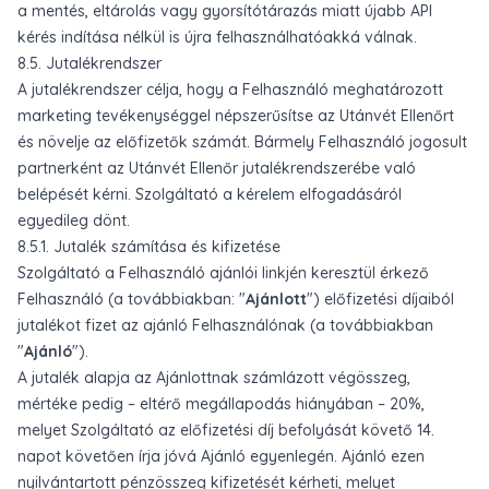
a mentés, eltárolás vagy gyorsítótárazás miatt újabb API
kérés indítása nélkül is újra felhasználhatóakká válnak.
8.5. Jutalékrendszer
A jutalékrendszer célja, hogy a Felhasználó meghatározott
marketing tevékenységgel népszerűsítse az Utánvét Ellenőrt
és növelje az előfizetők számát. Bármely Felhasználó jogosult
partnerként az Utánvét Ellenőr jutalékrendszerébe való
belépését kérni. Szolgáltató a kérelem elfogadásáról
egyedileg dönt.
8.5.1. Jutalék számítása és kifizetése
Szolgáltató a Felhasználó ajánlói linkjén keresztül érkező
Felhasználó (a továbbiakban: "
Ajánlott
") előfizetési díjaiból
jutalékot fizet az ajánló Felhasználónak (a továbbiakban
"
Ajánló
").
A jutalék alapja az Ajánlottnak számlázott végösszeg,
mértéke pedig – eltérő megállapodás hiányában – 20%,
melyet Szolgáltató az előfizetési díj befolyását követő 14.
napot követően írja jóvá Ajánló egyenlegén. Ajánló ezen
nyilvántartott pénzösszeg kifizetését kérheti, melyet