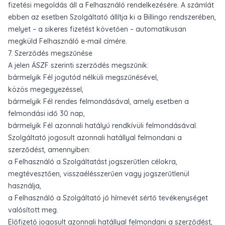
fizetési megoldás áll a Felhasználó rendelkezésére. A számlát
ebben az esetben Szolgáltató állítja ki a Billingo rendszerében,
melyet – a sikeres fizetést követően – automatikusan
megküld Felhasználó e-mail címére.
7. Szerződés megszűnése
A jelen ÁSZF szerinti szerződés megszűnik:
bármelyik Fél jogutód nélküli megszűnésével,
közös megegyezéssel,
bármelyik Fél rendes felmondásával, amely esetben a
felmondási idő 30 nap,
bármelyik Fél azonnali hatályú rendkívüli felmondásával.
Szolgáltató jogosult azonnali hatállyal felmondani a
szerződést, amennyiben:
a Felhasználó a Szolgáltatást jogszerűtlen célokra,
megtévesztően, visszaélésszerűen vagy jogszerűtlenül
használja,
a Felhasználó a Szolgáltató jó hírnevét sértő tevékenységet
valósított meg.
Előfizető jogosult azonnali hatállyal felmondani a szerződést,