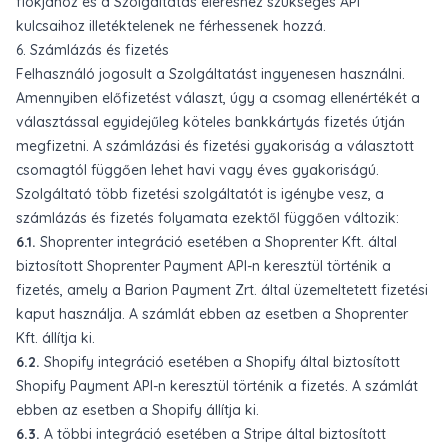
fiókjához és a Szolgáltatás eléréshez szükséges API
kulcsaihoz illetéktelenek ne férhessenek hozzá.
6. Számlázás és fizetés
Felhasználó jogosult a Szolgáltatást ingyenesen használni.
Amennyiben előfizetést választ, úgy a csomag ellenértékét a
választással egyidejűleg köteles bankkártyás fizetés útján
megfizetni. A számlázási és fizetési gyakoriság a választott
csomagtól függően lehet havi vagy éves gyakoriságú.
Szolgáltató több fizetési szolgáltatót is igénybe vesz, a
számlázás és fizetés folyamata ezektől függően változik:
6.1.
Shoprenter integráció esetében a Shoprenter Kft. által
biztosított Shoprenter Payment API-n keresztül történik a
fizetés, amely a Barion Payment Zrt. által üzemeltetett fizetési
kaput használja. A számlát ebben az esetben a Shoprenter
Kft. állítja ki.
6.2.
Shopify integráció esetében a Shopify által biztosított
Shopify Payment API-n keresztül történik a fizetés. A számlát
ebben az esetben a Shopify állítja ki.
6.3.
A többi integráció esetében a Stripe által biztosított