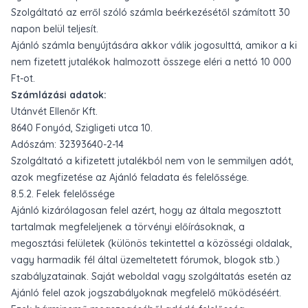
Szolgáltató az erről szóló számla beérkezésétől számított 30
napon belül teljesít.
Ajánló számla benyújtására akkor válik jogosulttá, amikor a ki
nem fizetett jutalékok halmozott összege eléri a nettó 10 000
Ft-ot.
Számlázási adatok:
Utánvét Ellenőr Kft.
8640 Fonyód, Szigligeti utca 10.
Adószám: 32393640-2-14
Szolgáltató a kifizetett jutalékból nem von le semmilyen adót,
azok megfizetése az Ajánló feladata és felelőssége.
8.5.2. Felek felelőssége
Ajánló kizárólagosan felel azért, hogy az általa megosztott
tartalmak megfeleljenek a törvényi előírásoknak, a
megosztási felületek (különös tekintettel a közösségi oldalak,
vagy harmadik fél által üzemeltetett fórumok, blogok stb.)
szabályzatainak. Saját weboldal vagy szolgáltatás esetén az
Ajánló felel azok jogszabályoknak megfelelő működéséért.