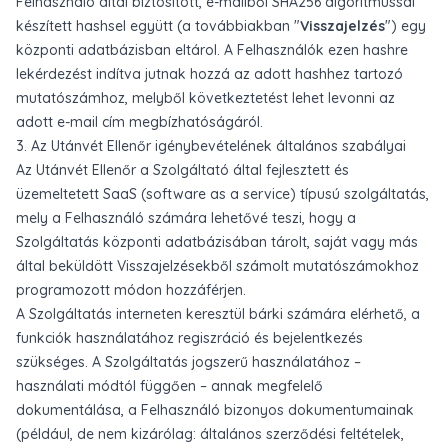
Felhasználó által biztosított, e-mailből SHA256 algoritmussal
készített hashsel együtt (a továbbiakban "
Visszajelzés
") egy
központi adatbázisban eltárol. A Felhasználók ezen hashre
lekérdezést indítva jutnak hozzá az adott hashhez tartozó
mutatószámhoz, melyből következtetést lehet levonni az
adott e-mail cím megbízhatóságáról.
3. Az Utánvét Ellenőr igénybevételének általános szabályai
Az Utánvét Ellenőr a Szolgáltató által fejlesztett és
üzemeltetett SaaS (software as a service) típusú szolgáltatás,
mely a Felhasználó számára lehetővé teszi, hogy a
Szolgáltatás központi adatbázisában tárolt, saját vagy más
által beküldött Visszajelzésekből számolt mutatószámokhoz
programozott módon hozzáférjen.
A Szolgáltatás interneten keresztül bárki számára elérhető, a
funkciók használatához regiszráció és bejelentkezés
szükséges. A Szolgáltatás jogszerű használatához –
használati módtól függően – annak megfelelő
dokumentálása, a Felhasználó bizonyos dokumentumainak
(például, de nem kizárólag: általános szerződési feltételek,