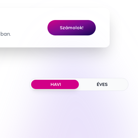
Számolok!
ában.
HAVI
ÉVES