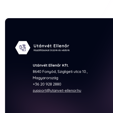
Utánvét Ellenőr Kft.
8640 Fonyód, Szigligeti utca 10.,
Magyarország
+36 20 928 2880
support@utanvet-ellenor.hu