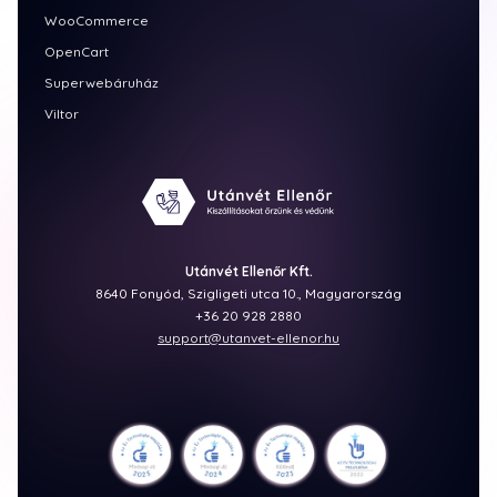
WooCommerce
OpenCart
Superwebáruház
Viltor
Utánvét Ellenőr Kft.
8640 Fonyód, Szigligeti utca 10., Magyarország
+36 20 928 2880
support@utanvet-ellenor.hu