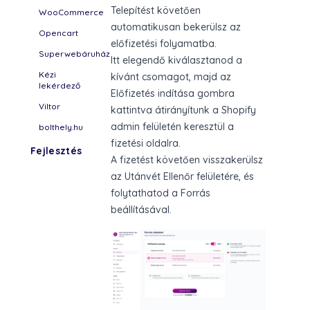
Telepítést követően
WooCommerce
automatikusan bekerülsz az
Opencart
előfizetési folyamatba.
Superwebáruház
Itt elegendő kiválasztanod a
Kézi
kívánt csomagot, majd az
lekérdező
Előfizetés indítása gombra
Viltor
kattintva átirányítunk a Shopify
admin felületén keresztül a
bolthely.hu
fizetési oldalra.
Fejlesztés
A fizetést követően visszakerülsz
az Utánvét Ellenőr felületére, és
folytathatod a Forrás
beállításával.