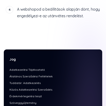
A webshopod a beállítások alapján dönt, hogy
4
engedélyezi-e az utánvétes rendelést.
Jog
Adatkezelési Tájékoztató
Átalános Szerződési Feltételek
Tudástár: Adatkezelés
Közös Adatkezelési Szerződés
Érdekmérlegelési teszt
Szöveggyűjtemény