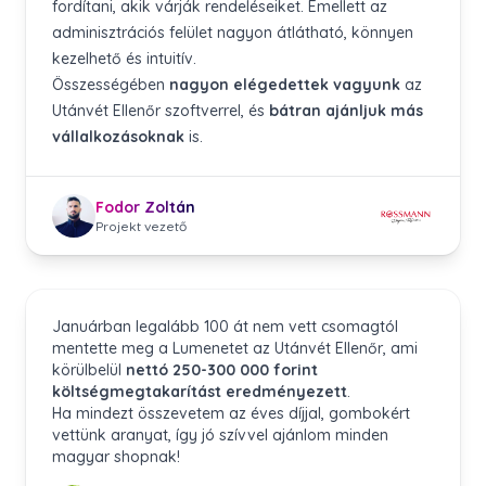
fordítani, akik várják rendeléseiket. Emellett az
adminisztrációs felület nagyon átlátható, könnyen
kezelhető és intuitív.
Összességében
nagyon elégedettek vagyunk
az
Utánvét Ellenőr szoftverrel, és
bátran ajánljuk más
vállalkozásoknak
is.
Fodor Zoltán
Projekt vezető
Januárban legalább 100 át nem vett csomagtól
mentette meg a Lumenetet az Utánvét Ellenőr, ami
körülbelül
nettó 250-300 000 forint
költségmegtakarítást eredményezett
.
Ha mindezt összevetem az éves díjjal, gombokért
vettünk aranyat, így jó szívvel ajánlom minden
magyar shopnak!