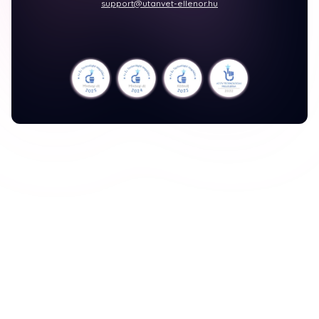
support@utanvet-ellenor.hu