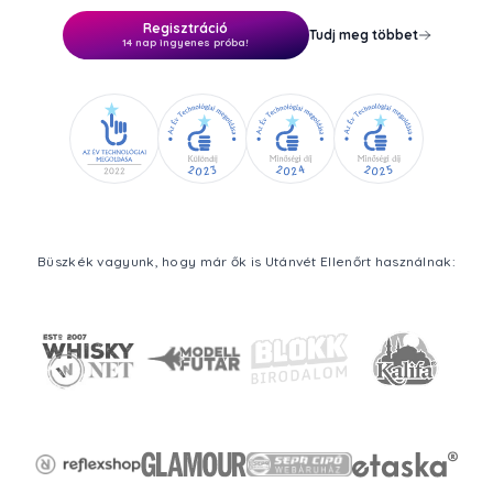
Regisztráció
Tudj meg többet
14 nap ingyenes próba!
Büszkék vagyunk, hogy már ők is Utánvét Ellenőrt használnak: