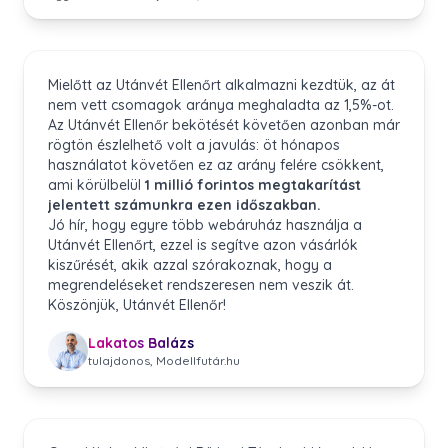
Mielőtt az Utánvét Ellenőrt alkalmazni kezdtük, az át
nem vett csomagok aránya meghaladta az 1,5%-ot.
Az Utánvét Ellenőr bekötését követően azonban már
rögtön észlelhető volt a javulás: öt hónapos
használatot követően ez az arány felére csökkent,
ami körülbelül
1 millió forintos megtakarítást
jelentett számunkra ezen időszakban.
Jó hír, hogy egyre több webáruház használja a
Utánvét Ellenőrt, ezzel is segítve azon vásárlók
kiszűrését, akik azzal szórakoznak, hogy a
megrendeléseket rendszeresen nem veszik át.
Köszönjük, Utánvét Ellenőr!
Lakatos Balázs
tulajdonos, Modellfutár.hu