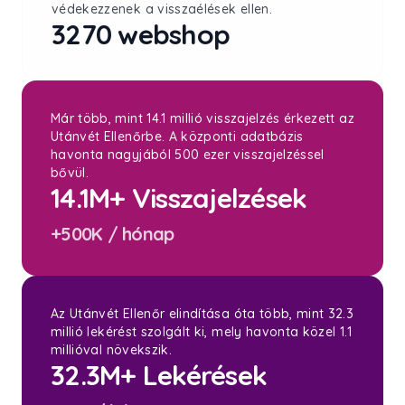
védekezzenek a visszaélések ellen.
3270 webshop
Már több, mint 14.1 millió visszajelzés érkezett az
Utánvét Ellenőrbe. A központi adatbázis
havonta nagyjából 500 ezer visszajelzéssel
bővül.
14.1M+ Visszajelzések
+500K / hónap
Az Utánvét Ellenőr elindítása óta több, mint 32.3
millió lekérést szolgált ki, mely havonta közel 1.1
millióval növekszik.
32.3M+ Lekérések