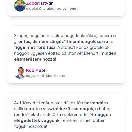
Zabari István
alapító & tulajdonos, Lumenet
Szuper, hogy nem csak a nagy funkciókra, hanem
a
„fontos, de nem sürgős” finomhangolásokra is
figyelmet fordítasz
. A statisztikához gratulálok,
nagyon ügyesen építed az Utánvét Ellenőrt:
minden
elismerésem hozzá
!
Rab Máté
ügyvezető, Shoprenter
Az Utánvét Ellenőr bevezetése után
harmadára
csökkentek a visszaérkező csomagok
, a hobby-
rendeléseket szinte 0-ra csökkentette! Mi
nagyon
elégedettek vagyunk
, remélem minél többen
fogjuk használni!