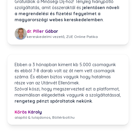
Gratulálok a Minőségi Díj-hoz! Tényleg hiánypótló
szolgáltatás, amit összeraktál és
jelentősen növeli
a megrendelési és fizetési fegyelmet a
magyarországi webes kereskedelemben
.
dr. PIller Gábor
kereskedelmi vezető, ZUE Online Patika
Ebben a 3 hónapban kiment kb 5.000 csomagunk
és ebből 7-8 darab volt az át nem vett csomagok
száma. És ebben biztos vagyok hogy hatalmas
része van az Utánvét Ellenőrnek.
Szóval köszi, hogy megszervezted ezt a platformot,
maximálisan elégedettek vagyunk a szolgáltatással,
rengeteg pénzt spóroltatok nekünk
.
Kőrös Károly
alapító & tulajdonos, Böllérbolt.hu