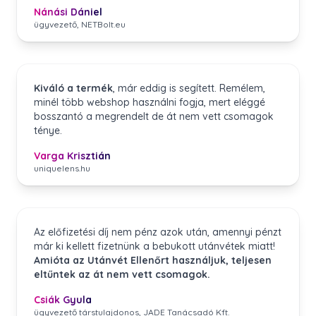
Nánási Dániel
ügyvezető, NETBolt.eu
Kiváló a termék
, már eddig is segített. Remélem,
minél több webshop használni fogja, mert eléggé
bosszantó a megrendelt de át nem vett csomagok
ténye.
Varga Krisztián
uniquelens.hu
Az előfizetési díj nem pénz azok után, amennyi pénzt
már ki kellett fizetnünk a bebukott utánvétek miatt!
Amióta az Utánvét Ellenőrt használjuk, teljesen
eltűntek az át nem vett csomagok.
Csiák Gyula
ügyvezető társtulajdonos, JADE Tanácsadó Kft.