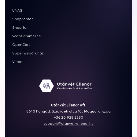
UNAS
Shoprenter
Shopify
WooCommerce
OpenCart
Superwebáruház
Viltor
Utánvét Ellenőr Kft.
8640 Fonyód, Szigligeti utca 10., Magyarország
+36 20 928 2880
support@utanvet-ellenor.hu