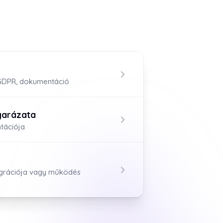
 GDPR, dokumentáció
yarázata
tációja
egrációja vagy működés