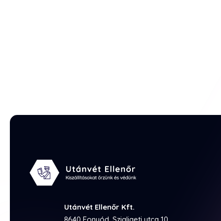
Utánvét Ellenőr Kft.
8640 Fonyód, Szigligeti utca 10.,