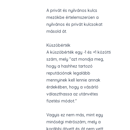
A privát és nyilvános kulcs
mezőkbe értelemszerűen a
nyilvános és privát kulcsokat
másold át.
Küszöbérték
A küszöbérték egy -1 és +1 közötti
szám, mely "azt mondja meg,
hogy a hashhez tartozó
reputációnak legalább
mennyinek kell lennie annak
érdekében, hogy a vásárló
választhassa az utánvétes
fizetési módot."
Vagyis ez nem más, mint egy
minőségi mérőszám, mely a
korábbi átvett és át nem vett