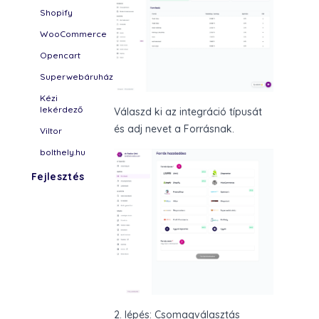
Shopify
WooCommerce
Opencart
Superwebáruház
Kézi
lekérdező
Válaszd ki az integráció típusát
és adj nevet a Forrásnak.
Viltor
bolthely.hu
Fejlesztés
2. lépés: Csomagválasztás