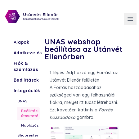
UNAS webshop
Alapok
beállítása az Utánvét
Adatkezelés
Ellenőrben
Fiók &
számlázás
1. lépés: Adj hozzá egy Forrást az
Beállítások
Utánvét Ellenőr felületén
A Forrás hozzáadásához
Integrációk
szükséged van egy felhasználói
UNAS
fiókra, melyet
itt
tudsz létrehozni.
Ezt követően kattints a
Forrás
Beállítási
útmutató
hozzáadása
gombra.
Naplózás
Shoprenter