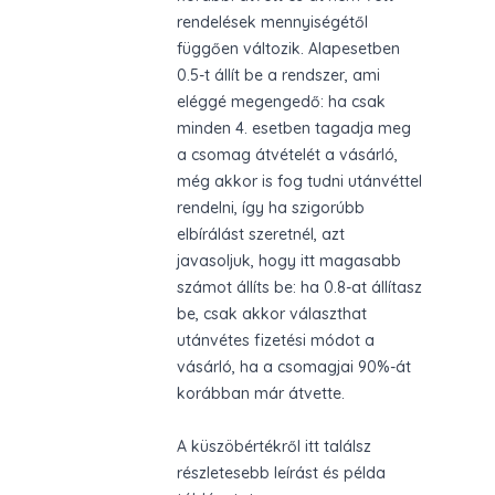
rendelések mennyiségétől
függően változik. Alapesetben
0.5-t állít be a rendszer, ami
eléggé megengedő: ha csak
minden 4. esetben tagadja meg
a csomag átvételét a vásárló,
még akkor is fog tudni utánvéttel
rendelni, így ha szigorúbb
elbírálást szeretnél, azt
javasoljuk, hogy itt magasabb
számot állíts be: ha 0.8-at állítasz
be, csak akkor választhat
utánvétes fizetési módot a
vásárló, ha a csomagjai 90%-át
korábban már átvette.
A küszöbértékről
itt találsz
részletesebb leírást és példa