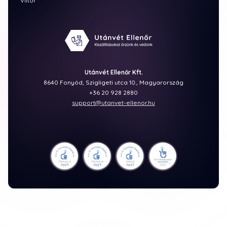
Viltor
Utánvét Ellenőr Kft.
8640 Fonyód, Szigligeti utca 10., Magyarország
+36 20 928 2880
support@utanvet-ellenor.hu