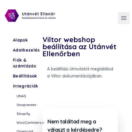
Viltor webshop
Alapok
beállítása az Utánvét
Adatkezelés
Ellenőrben
Fiók &
számlázás
A beállítási útmutatót megtalálod
Beállítások
a
Viltor dokumentációjában
.
Integrációk
UNAS
Shoprenter
Shopify
Nem találtad meg a
WooCommerce
választ a kérdésedre?
Opencart