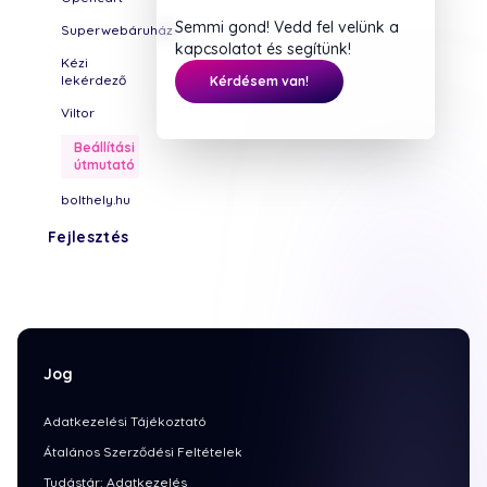
Semmi gond! Vedd fel velünk a
Superwebáruház
kapcsolatot és segítünk!
Kézi
lekérdező
Kérdésem van!
Viltor
Beállítási
útmutató
bolthely.hu
Fejlesztés
Jog
Adatkezelési Tájékoztató
Átalános Szerződési Feltételek
Tudástár: Adatkezelés