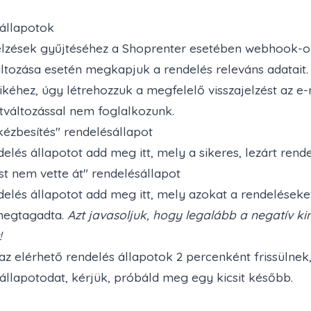
állapotok
jelzések gyűjtéséhez a Shoprenter esetében webhook-o
ltozása esetén megkapjuk a rendelés releváns adatait.
kéhez, úgy létrehozzuk a megfelelő visszajelzést az e-
tváltozással nem foglalkozunk.
kézbesítés" rendelésállapot
delés állapotot add meg itt, mely a sikeres, lezárt rend
t nem vette át" rendelésállapot
delés állapotot add meg itt, mely azokat a rendeléseke
megtagadta.
Azt javasoljuk, hogy legalább a negatív k
!
 az elérhető rendelés állapotok 2 percenként frissülne
állapotodat, kérjük, próbáld meg egy kicsit később.