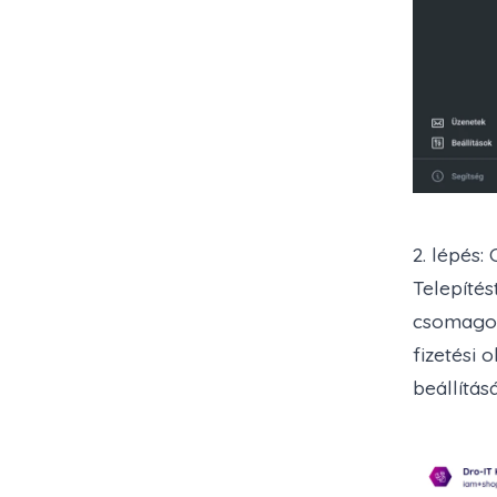
2. lépés:
Telepítés
csomagot,
fizetési 
beállításá