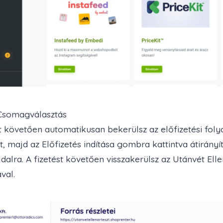
 Csomagválasztás
t követően automatikusan bekerülsz az előfizetési foly
 majd az Előfizetés indítása gombra kattintva átirányí
oldalra. A fizetést követően visszakerülsz az Utánvét Ell
val.