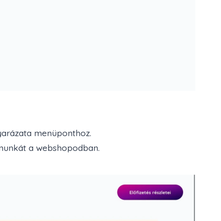
yarázata
menüponthoz.
a munkát a webshopodban.