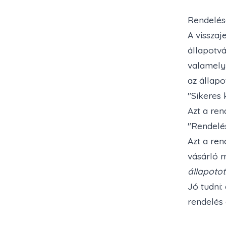
Rendelés
A vissza
állapotvá
valamelyi
az állapo
"Sikeres 
Azt a ren
"Rendelés
Azt a ren
vásárló 
állapotot
Jó tudni:
rendelés 