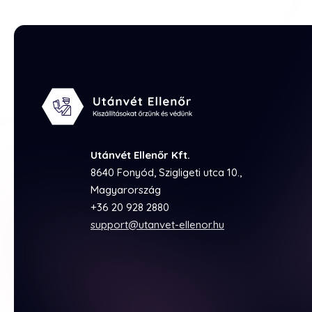
Utánvét Ellenőr Kft.
8640 Fonyód, Szigligeti utca 10.,
Magyarország
+36 20 928 2880
support@utanvet-ellenor.hu