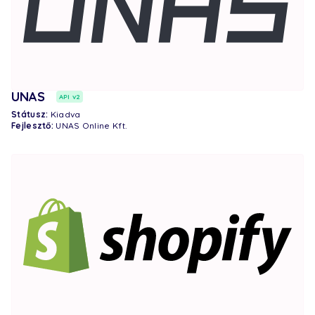
UNAS
API v2
Státusz:
Kiadva
Fejlesztő:
UNAS Online Kft.