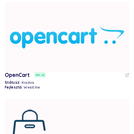
OpenCart
API v2
Státusz:
Kiadva
Fejlesztő:
WebElite