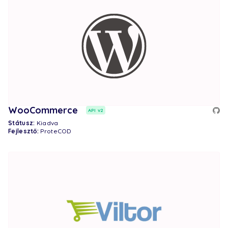
WooCommerce
API v2
Státusz:
Kiadva
Fejlesztő:
ProteCOD