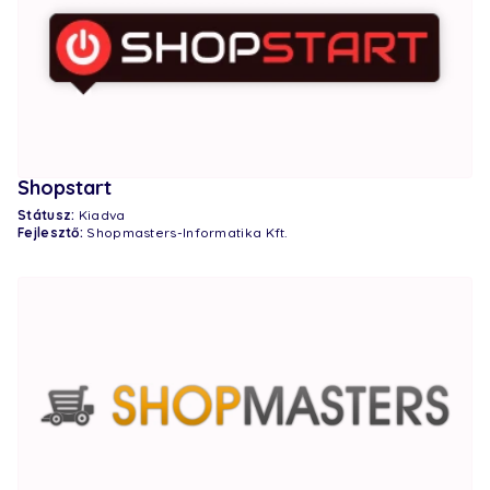
Shopstart
Státusz:
Kiadva
Fejlesztő:
Shopmasters-Informatika Kft.