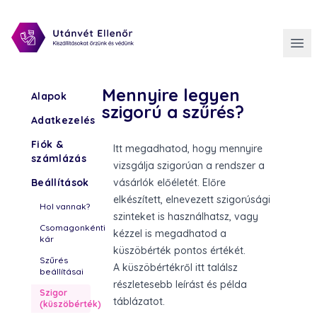
Mennyire legyen
Alapok
szigorú a szűrés?
Adatkezelés
Fiók &
Itt megadhatod, hogy mennyire
számlázás
vizsgálja szigorúan a rendszer a
Beállítások
vásárlók előéletét. Előre
elkészített, elnevezett szigorúsági
Hol vannak?
szinteket is használhatsz, vagy
Csomagonkénti
kézzel is megadhatod a
kár
küszöbérték pontos értékét.
Szűrés
A küszöbértékről
itt találsz
beállításai
részletesebb leírást és példa
Szigor
táblázatot
.
(küszöbérték)