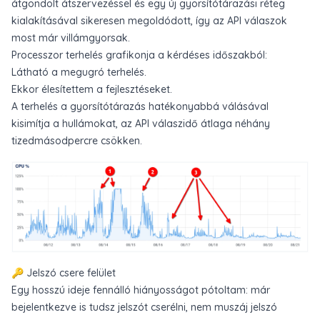
átgondolt átszervezéssel és egy új gyorsítótárazási réteg
kialakításával sikeresen megoldódott, így az API válaszok
most már villámgyorsak.
Processzor terhelés grafikonja a kérdéses időszakból:
Látható a megugró terhelés.
Ekkor élesítettem a fejlesztéseket.
A terhelés a gyorsítótárazás hatékonyabbá válásával
kisimítja a hullámokat, az API válaszidő átlaga néhány
tizedmásodpercre csökken.
🔑 Jelszó csere felület
Egy hosszú ideje fennálló hiányosságot pótoltam: már
bejelentkezve is tudsz jelszót cserélni, nem muszáj jelszó