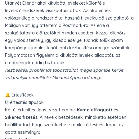
Utánvét Ellenőr által kiküldött leveleket különféle
levelezőrendszerek visszautasították. Az oka ennek
valószínűleg a rendszer által használt levélküldő szolgáltató, a
Mailgun volt, így áttértem a
Postmark
-ra. Az erre a
szolgáltatásra előfizetőket minden esetben kézzel ellenőrzi
egy valós személy, így kisebb eséllyel tudnak tőlük spam
kampányok indulni, tehát jobb kézbesítési arányra számítok.
Folyamatosan figyelem a kiküldött levelek állapotát, az
eredmények eddig biztatóak.
Kézbesítési problémát tapasztaltál, mégis spambe került
valamelyik e-mailünk? Mindenképpen írd meg!
🔔 Értesítések
Új értesítés típusok
Két új értesítés típust vezettem be:
Kvóta elfogyott
és
Sikeres fizetés
. A neveik beszédesek, mindkettő esetében
beállíthatod, hogy szeretnél-e e-mailes értesítést kapni az
adott eseményről.