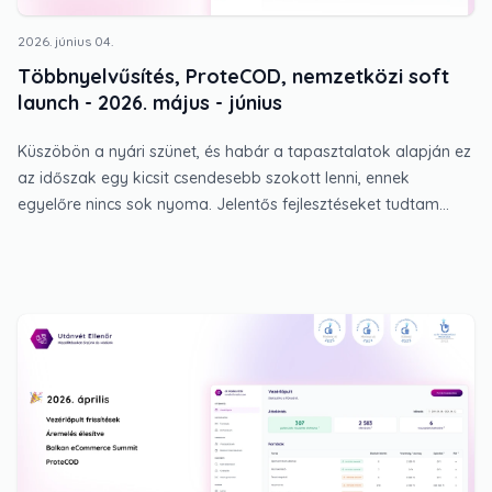
2026. június 04.
Többnyelvűsítés, ProteCOD, nemzetközi soft
launch - 2026. május - június
Küszöbön a nyári szünet, és habár a tapasztalatok alapján ez
az időszak egy kicsit csendesebb szokott lenni, ennek
egyelőre nincs sok nyoma. Jelentős fejlesztéseket tudtam
élesíteni, melyek ugyan a háttérben maradnak, de
hosszútávon fontos alapot jelentenek. A levél végén pedig két
eseményt is találsz, ahol fellelhető leszek a következő
hetekben.