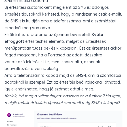
SMS értesítési csatorna
Új értesítési csatornaként megjelent az SMS is: bizonyos
értesítés típusoknál kérheted, hogy a rendszer ne csak e-mailt,
de SMS-t is küldjön arra a telefonszámra, ami a
számlázási
címednél
meg van adva.
Elsőként ez a csatorna az újonnan bevezetett
Kvóta
elfogyott
értesítéshez elérhető, melyet az
Értesítések
menüpontban
tudsz be- és kikapcsolni. Ezt az értesítést akkor
fogod megkapni, ha a Forrásod az adott időszakra
vonatkozó lekéréseit teljesen elhasználta, azonnali
beavatkozásra van szükség.
Arra a telefonszámra kapod majd az SMS-t, ami a
számlázási
adatoknál
is szerepel. Ezt az értesítés beállításoknál láthatod,
így ellenőrizheted, hogy jó számot adtál-e meg.
Kérlek, írd meg a véleményed: hasznos ez a funkció? Ha igen,
melyik másik értesítés típusnál szeretnél még SMS-t is kapni?