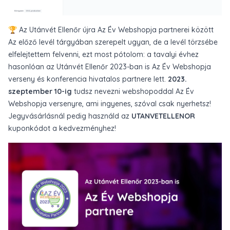
🏆 Az Utánvét Ellenőr újra Az Év Webshopja partnerei között
Az előző levél tárgyában szerepelt ugyan, de a levél törzsébe
elfelejtettem felvenni, ezt most pótolom: a tavalyi évhez
hasonlóan az Utánvét Ellenőr 2023-ban is Az Év Webshopja
verseny és konferencia hivatalos partnere lett.
2023.
szeptember 10-ig
tudsz nevezni webshopoddal Az Év
Webshopja versenyre
, ami ingyenes, szóval csak nyerhetsz!
Jegyvásárlásnál
pedig használd az
UTANVETELLENOR
kuponkódot a kedvezményhez!