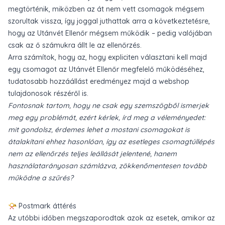
megtörténik, miközben az át nem vett csomagok mégsem
szorultak vissza, így joggal juthattak arra a következtetésre,
hogy az Utánvét Ellenőr mégsem működik – pedig valójában
csak az ő számukra állt le az ellenőrzés.
Arra számítok, hogy az, hogy expliciten választani kell majd
egy csomagot az Utánvét Ellenőr megfelelő működéséhez,
tudatosabb hozzáállást eredményez majd a webshop
tulajdonosok részéről is.
Fontosnak tartom, hogy ne csak egy szemszögből ismerjek
meg egy problémát, ezért kérlek, írd meg a véleményedet:
mit gondolsz, érdemes lehet a mostani csomagokat is
átalakítani ehhez hasonlóan, így az esetleges csomagtúllépés
nem az ellenőrzés teljes leállását jelentené, hanem
használatarányosan számlázva, zökkenőmentesen tovább
működne a szűrés?
📯 Postmark áttérés
Az utóbbi időben megszaporodtak azok az esetek, amikor az