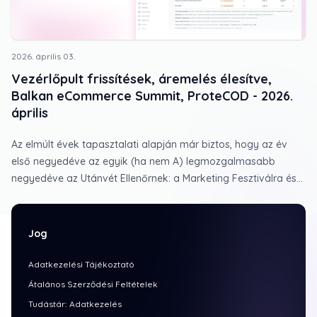
2026. április 03.
Vezérlőpult frissítések, áremelés élesítve,
Balkan eCommerce Summit, ProteCOD - 2026.
április
Az elmúlt évek tapasztalati alapján már biztos, hogy az év
első negyedéve az egyik (ha nem A) legmozgalmasabb
negyedéve az Utánvét Ellenőrnek: a Marketing Fesztiválra és
Ecommerce Expo-ra készülés minden évben ad tennivalót az
év elejére, amit csak fokoz, hogy idén ProteCOD néven
"Utánvét Ellenőr menni külföld".
Jog
Adatkezelési Tájékoztató
Átalános Szerződési Feltételek
Tudástár: Adatkezelés