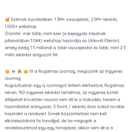
🥳 Számok bűvöletében: 1.3M+ visszajelzés, 2.5M+ lekérés,
1.000+ webshop
Örömhír: már több, mint ezer (a bejegyzés írásának
pillanatában 1.044) webshop használja az Utánvét Ellenőrt,
amely eddig 1.3 milliónál is több visszajelzést és több, mint 2.5
millió lekérést dolgozott fel.
👑 💀 🎉 👑 Itt a Rugalmas csomag, megszűnik az Ingyenes
csomag
Augusztusban egy új csomagot tettem elérhetővé, Rugalmas
néven. 150 ingyenes lekérést tartalmaz, az ingyenes korlát
átlépését követően viszont nem áll le a működés, hanem a
használattal arányosan, 5 forint / lekérés áron tudod tovább
használni a rendszert. Ennek köszönhetően nem kell
elköteleződnöd fix havidíjjal, de ha megugrik a
rendelésszámod egy-egy hónapban, akkor sem áll le a