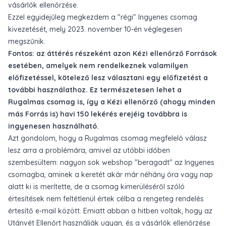
vásárlók ellenőrzése.
Ezzel egyidejűleg megkezdem a "régi" Ingyenes csomag
kivezetését, mely 2023. november 10-én véglegesen
megszűnik.
Fontos: az áttérés részeként azon Kézi ellenőrző Források
esetében, amelyek nem rendelkeznek valamilyen
előfizetéssel, kötelező lesz választani egy előfizetést a
további használathoz. Ez természetesen lehet a
Rugalmas csomag is, így a Kézi ellenőrző (ahogy minden
más Forrás is) havi 150 lekérés erejéig továbbra is
ingyenesen használható.
Azt gondolom, hogy a Rugalmas csomag megfelelő válasz
lesz arra a problémára, amivel az utóbbi időben
szembesültem: nagyon sok webshop "beragadt" az Ingyenes
csomagba, aminek a keretét akár már néhány óra vagy nap
alatt ki is merítette, de a csomag kimerüléséről szóló
értesítések nem feltétlenül értek célba a rengeteg rendelés
értesítő e-mail között. Emiatt abban a hitben voltak, hogy az
Utánvét Ellenőrt használják ugyan, és a vásárlók ellenőrzése