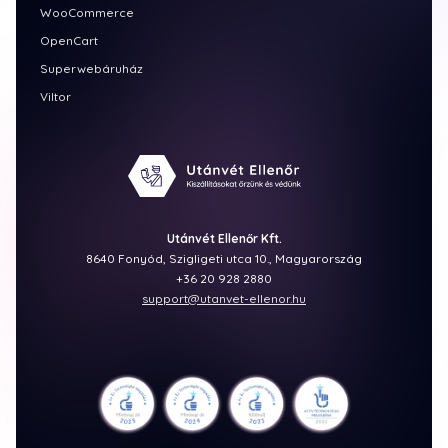
WooCommerce
OpenCart
Superwebáruház
Viltor
Utánvét Ellenőr Kft.
8640 Fonyód, Szigligeti utca 10., Magyarország
+36 20 928 2880
support@utanvet-ellenor.hu