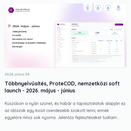
2026. június 04.
Többnyelvűsítés, ProteCOD, nemzetközi soft
launch - 2026. május - június
Küszöbön a nyári szünet, és habár a tapasztalatok alapján ez
az időszak egy kicsit csendesebb szokott lenni, ennek
egyelőre nincs sok nyoma. Jelentős fejlesztéseket tudtam
élesíteni, melyek ugyan a háttérben maradnak, de