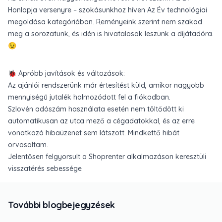
Honlapja versenyre
– szokásunkhoz híven Az Év technológiai
megoldása kategóriában. Reményeink szerint nem szakad
meg a sorozatunk, és idén is hivatalosak leszünk a díjátadóra.
😉
🐞 Apróbb javítások és változások:
Az ajánlói rendszerünk már értesítést küld, amikor nagyobb
mennyiségű jutalék halmozódott fel a fiókodban.
Szlovén adószám használata esetén nem töltődött ki
automatikusan az utca mező a cégadatokkal, és az erre
vonatkozó hibaüzenet sem látszott. Mindkettő hibát
orvosoltam.
Jelentősen felgyorsult a Shoprenter alkalmazáson keresztüli
visszatérés sebessége
További blogbejegyzések