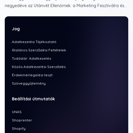
negyedéve az Utánvét Ellenőrnek: a Marketing Fesztiválra és
Ecommerce Expo-ra készülés minden évben ad tennivalót az
év elejére, amit csak fokoz, hogy idén ProteCOD néven
"Utánvét Ellenőr menni külföld".
Jog
Adatkezelési Tájékoztató
Átalános Szerződési Feltételek
Tudástár: Adatkezelés
Közös Adatkezelési Szerződés
Érdekmérlegelési teszt
Szöveggyűjtemény
Beállítási útmutatók
UNAS
Shoprenter
Shopify