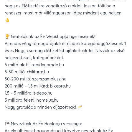
hogy az Előfizetésre vonatkozó aloldalt lassan tölti be a
rendszer: most már villámgyorsan látsz mindent egy helyen.
👌
🏆 Gratulálunk az Év Webshopja nyerteseinek!
A rendezvény támogatójaként minden kategóriagyőztesnek 1
éves Nagy csomag előfizetést ajánlottunk fel. Nézzük az első
helyezetteket, kategóriánként:
5 millió alatti: rapidnyomda.hu
5-50 millió: chilifarm.hu
50-200 millió: szerszamplusz.hu
200 millió – 1,5 milliárd: bikepro.hu
1,5 – 5 milliárd: t-depo.hu
5 milliárd feletti: homelux.hu
Nagy gratuláció minden díjazottnak! 🥂
🏁 Neveztünk Az Év Honlapja versenyre
Az elmúlt évek hagyományait követve
neveztünk Az Év