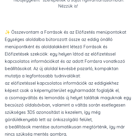
"hibajegyként" szerepeltek a saját nyilvántartásomban.
Nézzük is!
✨ Összevontam a Források és az Előfizetés menüpontokat
Egységes aloldalba bútorozott össze az eddig önálló
menüpontként és aloldalakként létező Források és
Előfizetések szekciók: egy helyen látod az előfizetéssel
kapcsolatos információkat és az adott Forrásra vonatkozó
beállításokat. Az új aloldal kevésbé pazarló, kompaktan
mutatja a legfontosabb tudnivalókat:
az előfizetéssel kapcsolatos információk az eddigiekhez
képest csak a képernyőterület egyharmadát foglalják el,
a csomagváltás és lemondás új helyet találtak maguknak egy
becsúszó oldalsávban, valamint a váltás során esetlegesen
szükséges 3DS azonosítást is kezelem, így még
gördülékenyebb lett az önkiszolgáló felület,
a beállítások mentése automatikusan megtörténik, így már
nincs szükség mentés gombra,