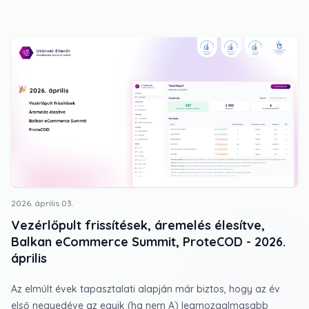
hosszútávon fontos alapot jelentenek. A levél végén pedig két
eseményt is találsz, ahol fellelhető leszek a következő
hetekben.
2026. április 03.
Vezérlőpult frissítések, áremelés élesítve,
Balkan eCommerce Summit, ProteCOD - 2026.
április
Az elmúlt évek tapasztalati alapján már biztos, hogy az év
első negyedéve az egyik (ha nem A) legmozgalmasabb