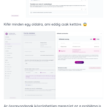
Kifér minden egy oldalra, ami eddig csak kettőre. 😱
Az összevonásnak köszönhetően megszűnt az a probléma is,