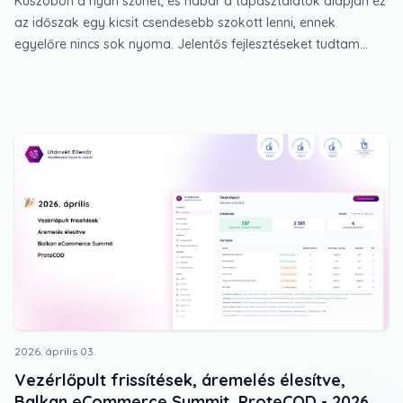
Küszöbön a nyári szünet, és habár a tapasztalatok alapján ez
az időszak egy kicsit csendesebb szokott lenni, ennek
egyelőre nincs sok nyoma. Jelentős fejlesztéseket tudtam
élesíteni, melyek ugyan a háttérben maradnak, de
hosszútávon fontos alapot jelentenek. A levél végén pedig két
eseményt is találsz, ahol fellelhető leszek a következő
hetekben.
2026. április 03.
Vezérlőpult frissítések, áremelés élesítve,
Balkan eCommerce Summit, ProteCOD - 2026.