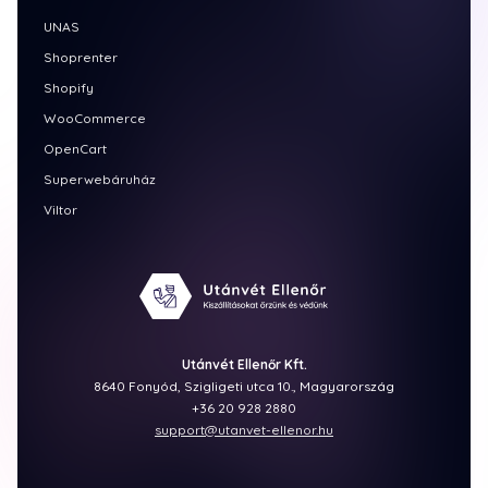
UNAS
Shoprenter
Shopify
WooCommerce
OpenCart
Superwebáruház
Viltor
Utánvét Ellenőr Kft.
8640 Fonyód, Szigligeti utca 10., Magyarország
+36 20 928 2880
support@utanvet-ellenor.hu