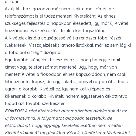
állítani
Az új API-hoz igazodva már nem csak e-mail címet, de
telefonszámot is el tudsz menteni Kivételként. Az ehhez
szükséges fejlesztés a napokban élesedett, így már új Kivétel
hozzáadási és szerkesztési felületeket fogsz látni.
A Kivételek listája egységessé vált a rendszer többi részén
(Lekérések, Visszajelzések) látható listákkal, már ez sem lóg ki
a többiből a "régi" dizájnnal.
Egy további kényelmi fejlesztés az is, hogy ha egy e-mail
címet vagy telefonszámot mentenél úgy, hogy már van
mentett Kivétel a fiókodban ehhez kapcsolódóan, nem csak
hibaüzenetet kapsz, de egy linket is, amivel rögtön át is tudsz
ugrani a korábbi Kivételhez. Így nem kell kilépned és
kikeresnek a korábbi Kivételt, hanem egyszerűen átkattintva
tudod azt tovább szerkeszteni.
FONTOS!
A régi Kivételeket automatizáltan alakítottuk át az
új formátumra. A folyamatot alaposan teszteltük, de
előfordulhat, hogy egy-egy kivételes esetben nem minden
Kivétel alakult át megfelelően. Kérlek, ellenőrizd a Kivételeidet,