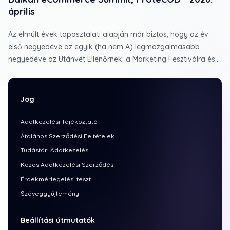
április
Az elmúlt évek tapasztalati alapján már biztos, hogy az év
első negyedéve az egyik (ha nem A) legmozgalmasabb
negyedéve az Utánvét Ellenőrnek: a Marketing Fesztiválra és
Ecommerce Expo-ra készülés minden évben ad tennivalót az
év elejére, amit csak fokoz, hogy idén ProteCOD néven
"Utánvét Ellenőr menni külföld".
Jog
Adatkezelési Tájékoztató
Átalános Szerződési Feltételek
Tudástár: Adatkezelés
Közös Adatkezelési Szerződés
Érdekmérlegelési teszt
Szöveggyűjtemény
Beállítási útmutatók