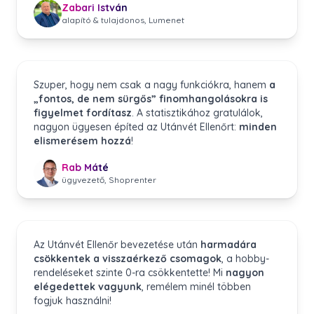
Zabari István
alapító & tulajdonos, Lumenet
Szuper, hogy nem csak a nagy funkciókra, hanem
a
„fontos, de nem sürgős” finomhangolásokra is
figyelmet fordítasz
. A statisztikához gratulálok,
nagyon ügyesen építed az Utánvét Ellenőrt:
minden
elismerésem hozzá
!
Rab Máté
ügyvezető, Shoprenter
Az Utánvét Ellenőr bevezetése után
harmadára
csökkentek a visszaérkező csomagok
, a hobby-
rendeléseket szinte 0-ra csökkentette! Mi
nagyon
elégedettek vagyunk
, remélem minél többen
fogjuk használni!