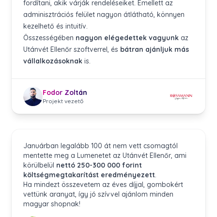
fordítani, akik várják rendeléseiket. Emellett az
adminisztrációs felület nagyon átlátható, könnyen
kezelhető és intuitív.
Összességében
nagyon elégedettek vagyunk
az
Utánvét Ellenőr szoftverrel, és
bátran ajánljuk más
vállalkozásoknak
is.
Fodor Zoltán
Projekt vezető
Januárban legalább 100 át nem vett csomagtól
mentette meg a Lumenetet az Utánvét Ellenőr, ami
körülbelül
nettó 250-300 000 forint
költségmegtakarítást eredményezett
.
Ha mindezt összevetem az éves díjjal, gombokért
vettünk aranyat, így jó szívvel ajánlom minden
magyar shopnak!