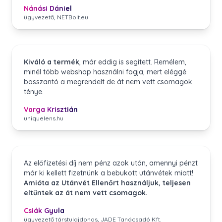
Nánási Dániel
ügyvezető, NETBolt.eu
Kiváló a termék
, már eddig is segített. Remélem,
minél több webshop használni fogja, mert eléggé
bosszantó a megrendelt de át nem vett csomagok
ténye.
Varga Krisztián
uniquelens.hu
Az előfizetési díj nem pénz azok után, amennyi pénzt
már ki kellett fizetnünk a bebukott utánvétek miatt!
Amióta az Utánvét Ellenőrt használjuk, teljesen
eltűntek az át nem vett csomagok.
Csiák Gyula
ügyvezető társtulajdonos, JADE Tanácsadó Kft.