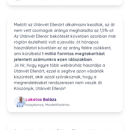
Mielőtt az Utánvét Ellenőrt alkalmazni kezdtük, az át
nem vett csomagok aránya meghaladta az 1,5%-ot.
Az Utánvét Ellenőr bekötését követően azonban már
rögtön észlelhető volt a javulás: öt hónapos
használatot követően ez az arány felére csökkent,
ami körülbelül
1 millió forintos megtakarítást
jelentett számunkra ezen időszakban.
Jó hír, hogy egyre több webáruház használja a
Utánvét Ellenőrt, ezzel is segítve azon vásárlók
kiszűrését, akik azzal szórakoznak, hogy a
megrendeléseket rendszeresen nem veszik át.
Köszönjük, Utánvét Ellenőr!
Lakatos Balázs
tulajdonos, Modellfutár.hu