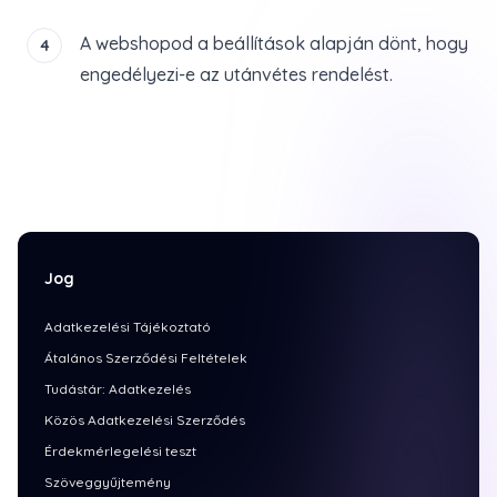
A webshopod a beállítások alapján dönt, hogy
4
engedélyezi-e az utánvétes rendelést.
Jog
Adatkezelési Tájékoztató
Átalános Szerződési Feltételek
Tudástár: Adatkezelés
Közös Adatkezelési Szerződés
Érdekmérlegelési teszt
Szöveggyűjtemény