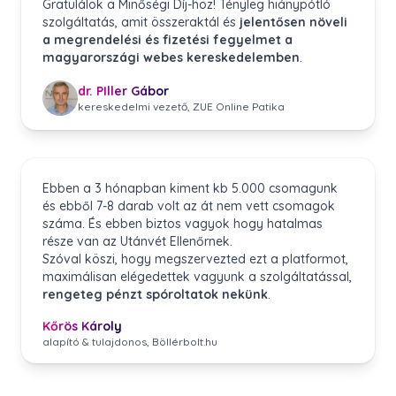
Gratulálok a Minőségi Díj-hoz! Tényleg hiánypótló
szolgáltatás, amit összeraktál és
jelentősen növeli
a megrendelési és fizetési fegyelmet a
magyarországi webes kereskedelemben
.
dr. PIller Gábor
kereskedelmi vezető, ZUE Online Patika
Ebben a 3 hónapban kiment kb 5.000 csomagunk
és ebből 7-8 darab volt az át nem vett csomagok
száma. És ebben biztos vagyok hogy hatalmas
része van az Utánvét Ellenőrnek.
Szóval köszi, hogy megszervezted ezt a platformot,
maximálisan elégedettek vagyunk a szolgáltatással,
rengeteg pénzt spóroltatok nekünk
.
Kőrös Károly
alapító & tulajdonos, Böllérbolt.hu