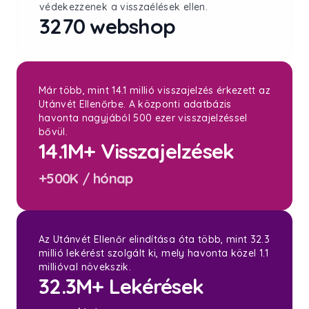
védekezzenek a visszaélések ellen.
3270 webshop
Már több, mint 14.1 millió visszajelzés érkezett az
Utánvét Ellenőrbe. A központi adatbázis
havonta nagyjából 500 ezer visszajelzéssel
bővül.
14.1M+ Visszajelzések
+500K / hónap
Az Utánvét Ellenőr elindítása óta több, mint 32.3
millió lekérést szolgált ki, mely havonta közel 1.1
millióval növekszik.
32.3M+ Lekérések