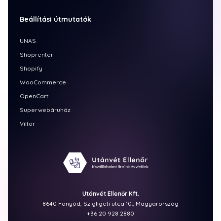
Beállítási útmutatók
UNAS
Shoprenter
Shopify
WooCommerce
OpenCart
Superwebáruház
Viltor
Utánvét Ellenőr Kft.
8640 Fonyód, Szigligeti utca 10., Magyarország
+36 20 928 2880