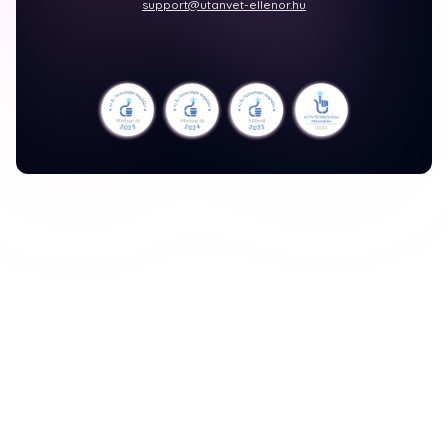
support@utanvet-ellenor.hu