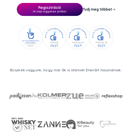
Regisztráció
Tudj meg többet
14 nap ingyenes próba!
Büszkék vagyunk, hogy már ők is Utánvét Ellenőrt használnak: